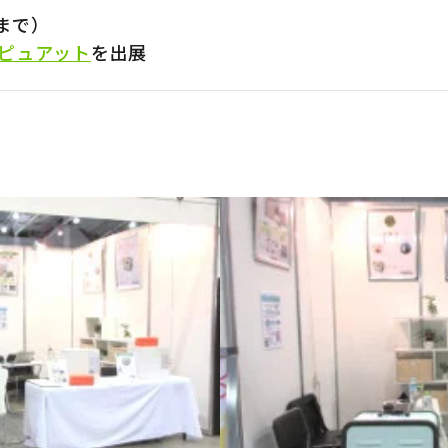
進出
納品体制強化 / 管理運用サービス開発
0まで）
ピュアット
を出展