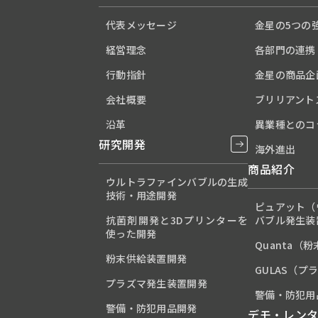
代表メッセージ
金星の5つの
経営理念
各部門の連携
行動指針
金星の商品企
会社概要
ブリリアント
沿革
異業種とのコ
研究開発
海外進出
商品紹介
ウルトラファインバブルの生成
技術・用途開発
ピュアット（
抗菌剤開発と3Dプリンターを
バブル発生装
使った開発
Quanta（
粉末供給装置開発
GULAS（プ
プラズマ発生装置開発
警備・防犯用
警備・防犯用品開発
デモ・レン