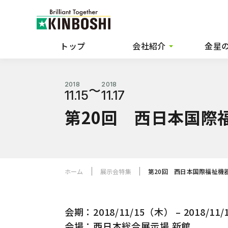
トップ
会社紹介
金星
代表メッセージ
金星の5
2018
2018
〜
11.15
11.17
経営理念
各部門
第20回 西日本国際
行動指針
金星の
会社概要
ブリリアン
ホーム
展示会特集
第20回 西日本国際福祉機
沿革
異業種と
会期：2018/11/15（木） – 2018/11
会場：西日本総合展示場 新館