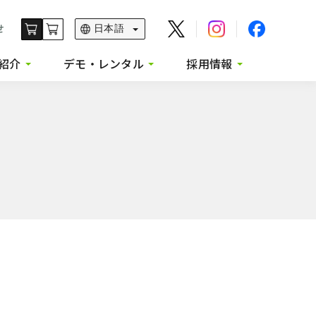
せ
紹介
デモ・レンタル
採用情報
ファインバブル発生装置）
ピュアットの無料デモ申込み・資料請求
求める人材
（粉末供給装置）
加湿器セットレンタル・延長申込み
社員を知る
ラズマ発生装置）
Quantaの供給テスト、レンタル申込み・資料請求
求人情報
防犯用品
GULASのテスト、レンタル申込み・資料請求
その他