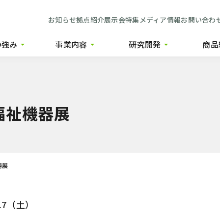
お知らせ
拠点紹介
展示会特集
メディア情報
お問い合わ
の強み
事業内容
研究開発
商品
つの強み
警備・防犯用品事業
ウルトラファインバブルの生成技術・用途開発
ピュアット（ウルトラ
の連携
環境改善用品事業
抗菌剤開発と3Dプリンターを使った開発
Quanta
福祉機器展
商品企画
製造・加工業向け機器事業
粉末供給装置開発
GULAS（プ
トスクエア
管理サービス事業
プラズマ発生装置開発
警備・
器展
のコラボ
警備・防犯用品開発
/17（土）